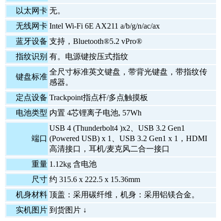
以太网卡
无。
无线网卡
Intel Wi-Fi 6E AX211 a/b/g/n/ac/ax
蓝牙设备
支持，Bluetooth®5.2 vPro®
指纹识别
有。电源键按压式指纹
全尺寸标准英文键盘，带背光键盘，带指纹传
键盘标准
感器。
定点设备
Trackpoint指点杆/多点触摸板
电池类型
内置 4芯锂离子电池, 57Wh
USB 4 (Thunderbolt4 )x2、USB 3.2 Gen1
端口
(Powered USB) x 1、USB 3.2 Gen1 x 1，HDMI
高清接口，耳机/麦克风二合一接口
重量
1.12kg 含电池
尺寸
约 315.6 x 222.5 x 15.36mm
机身材料
顶盖：采用碳纤维，机身：采用铝镁合金。
实机图片
到货图片 ↓