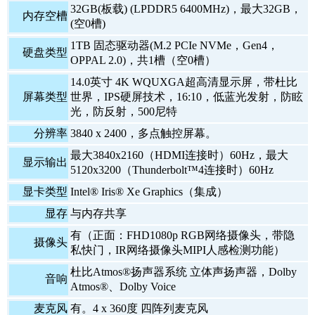
32GB(板载) (LPDDR5 6400MHz)，最大32GB，
内存空槽
(空0槽)
1TB 固态驱动器(M.2 PCIe NVMe，Gen4，
硬盘类型
OPPAL 2.0)，共1槽（空0槽）
14.0英寸 4K WQUXGA超高清显示屏，带杜比
屏幕类型
世界，IPS硬屏技术，16:10，低蓝光发射，防眩
光，防反射，500尼特
分辨率
3840 x 2400，多点触控屏幕。
最大3840x2160（HDMI连接时）60Hz，最大
显示输出
5120x3200（Thunderbolt™4连接时）60Hz
显卡类型
Intel® Iris® Xe Graphics（集成）
显存
与内存共享
有（正面：FHD1080p RGB网络摄像头，带隐
摄像头
私快门，IR网络摄像头MIPI人感检测功能）
杜比Atmos®扬声器系统 立体声扬声器，Dolby
音响
Atmos®、Dolby Voice
麦克风
有。4 x 360度 四阵列麦克风