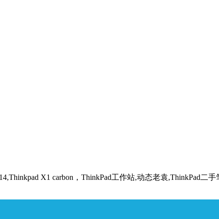
,Thinkpad X1 carbon，ThinkPad工作站,动态老袁,ThinkP