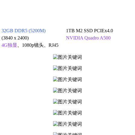
32GB DDR5 (5200M)
1TB M2 SSD PCIEx4.0
(3840 x 2400)
NVIDIA Quadro A500
、
4G独显
、1080p镜头、RJ45